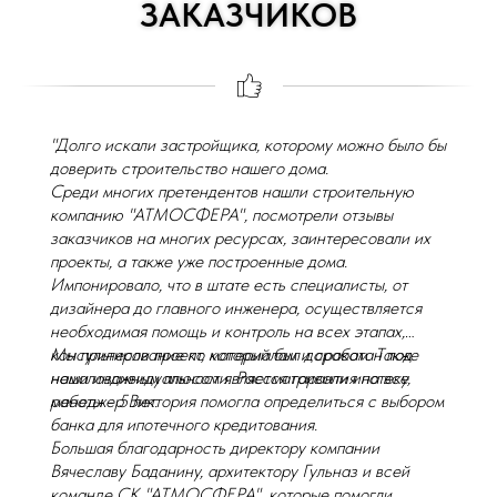
ЗАКАЗЧИКОВ
"Долго искали застройщика, которому можно было бы
доверить строительство нашего дома.
Среди многих претендентов нашли строительную
компанию "АТМОСФЕРА", посмотрели отзывы
заказчиков на многих ресурсах, заинтересовали их
проекты, а также уже построенные дома.
Импонировало, что в штате есть специалисты, от
дизайнера до главного инженера, осуществляется
необходимая помощь и контроль на всех этапах,
консультирование по материалам и срокам. Также
Мы принесли проект, который был доработан под
немаловажным плюсом является гарантия на все
наши индивидуальности. Рассматривали ипотеку,
работы - 5 лет.
менеджер Виктория помогла определиться с выбором
банка для ипотечного кредитования.
Большая благодарность директору компании
Вячеславу Баданину, архитектору Гульназ и всей
команде СК "АТМОСФЕРА", которые помогли